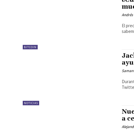
¿Cu
mue
Andrés 
El pre
sabemo
BITCOIN
Jac
ayu
Samant
Durant
Twitte
NOTICIAS
Nue
a c
Alejand