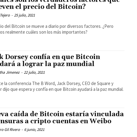
áles son los verdaderos factores que
ven el precio del Bitcoin?
Tejero
-
25 julio, 2021
cio del Bitcoin se mueve a diario por diversos factores. ¿Pero
s realmente cuáles son los más importantes?
k Dorsey confía en que Bitcoin
dará a lograr la paz mundial
ha Jimenez
-
22 julio, 2021
e la conferencia The B Word, Jack Dorsey, CEO de Square y
r dijo que espera y confía en que Bitcoin ayudará a la paz mundial.
va caída de Bitcoin estaría vinculada
ensuras a cripto cuentas en Weibo
ro Gil Rivero
-
6 junio, 2021