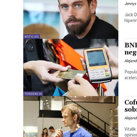
Jennys 
Jack D
hiperi
NOTICIAS
BNP
neg
Alejand
Popula
aceler
TENDENCIA
Cof
sob
Alejand
Vitali
opinio