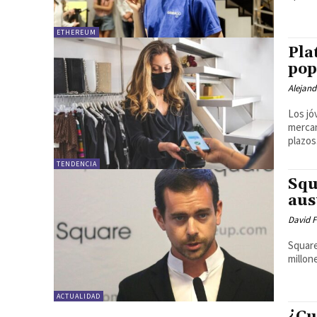
ETHEREUM
Pla
pop
Alejand
Los jó
mercan
plazos
TENDENCIA
Squ
aus
David F
Square
millon
ACTUALIDAD