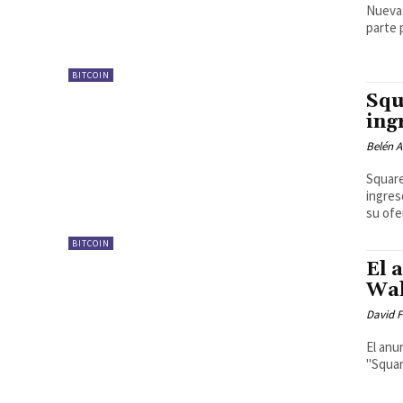
Nueva 
parte 
BITCOIN
Squ
ing
Belén A
Square
ingres
su ofe
BITCOIN
El 
Wal
David F
El anu
"Squar