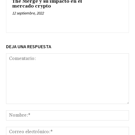
The Merge y su impacto en el
mercado crypto
12 septiembre, 2022
DEJA UNA RESPUESTA
Comentario:
No
Co