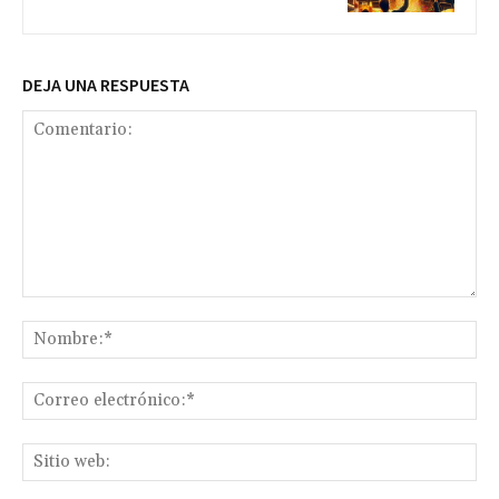
DEJA UNA RESPUESTA
Comentario:
No
Co
ele
Sit
we