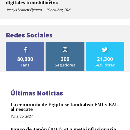
digitales inmobiliarios
Jennys Leonett Figuera
-
15 octubre, 2023
Redes Sociales
80,000
200
21,300
Fans
Seguidores
Seguidores
Últimas Noticias
La economía de Egipto se tambalea: FMI y EAU
al rescate
7 marzo, 2024
Banco de Japón (BOJ): «La meta inflacionaria