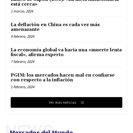
está cerca»
1 marzo, 2024
La deflación en China es cada vez más
amenazante
9 febrero, 2024
La economía global va hacia una «muerte lenta
fiscal», afirma experto
7 febrero, 2024
PGIM: los mercados hacen mal en confiarse
con respecto a la inflación
1 febrero, 2024
Ver más noticias
NEWS
Mercados del Mundo