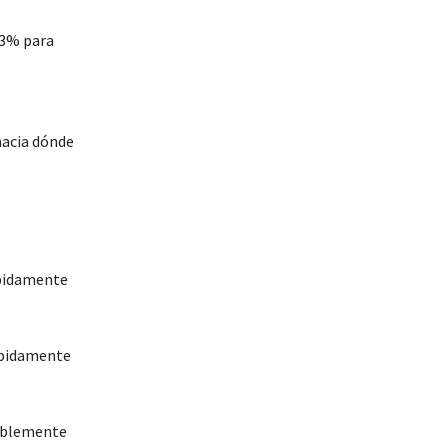
43% para
hacia dónde
ápidamente
rápidamente
bablemente