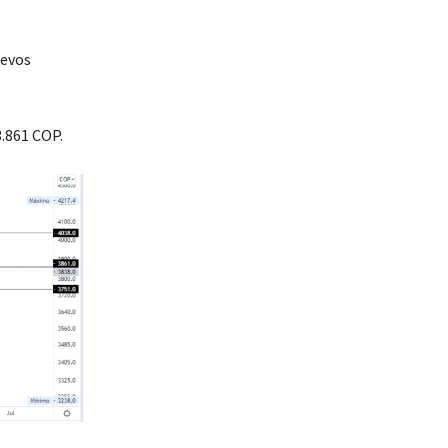
uevos
3.861 COP.