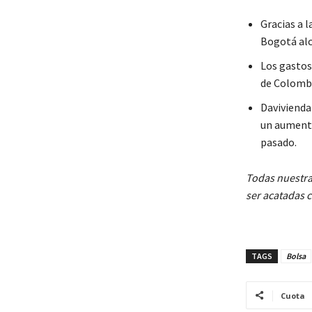
Gracias a 
Bogotá alc
Los gastos
de Colomb
Davivienda
un aumento
pasado.
Todas nuestra
ser acatadas 
TAGS
Bolsa
Cuota