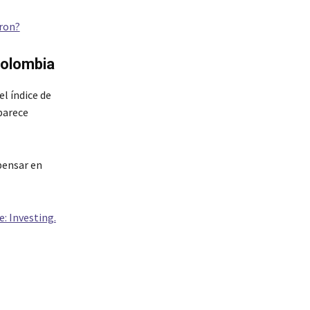
eron?
Colombia
l índice de
parece
 pensar en