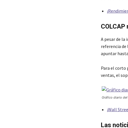
¡Rendimien
COLCAP re
A pesar de la 
referencia de
apuntar hasta
Para el corto 
ventas, el so
Gráfico diario de
¡Wall Stre
Las notic