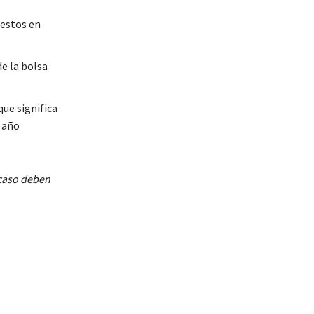
uestos en
e la bolsa
ue significa
 año
 caso deben