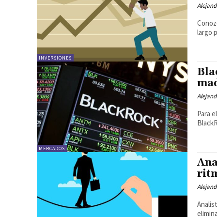
Alejand
Conozc
largo 
INVERSIONES
Bla
mad
Alejand
Para e
BlackR
MERCADOS
Ana
rit
Alejand
Analis
elimin