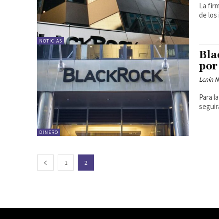
La fir
de los
NOTICIAS
Bla
por
Lenín 
Para l
seguir
DINERO
1
2