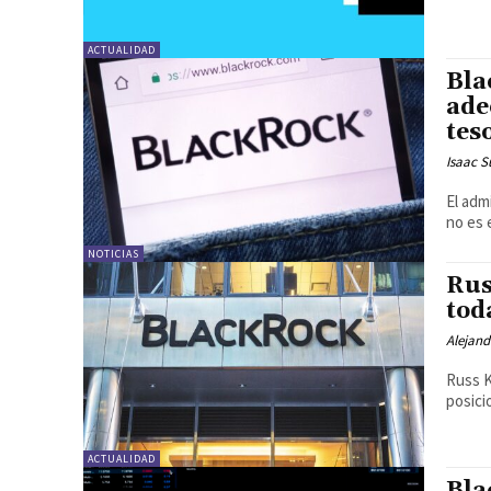
ACTUALIDAD
Bla
ade
tes
Isaac S
El adm
no es 
NOTICIAS
Rus
tod
Alejand
Russ K
posici
ACTUALIDAD