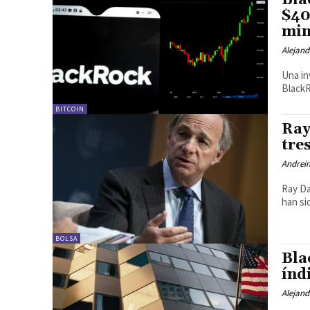
Bla
$40
min
Alejand
Una in
BlackR
BITCOIN
Ray
tre
Andrein
Ray Da
han si
BOLSA
Bla
índ
Alejand