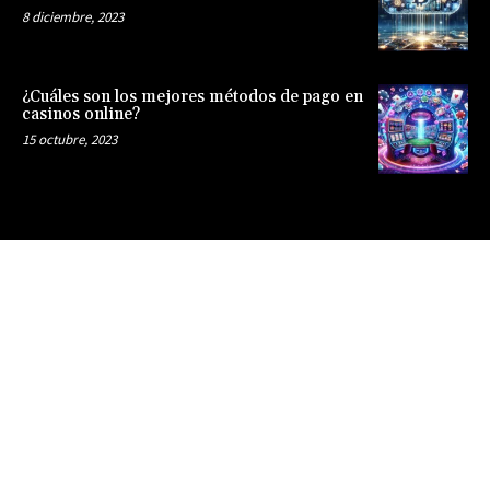
8 diciembre, 2023
¿Cuáles son los mejores métodos de pago en
casinos online?
15 octubre, 2023