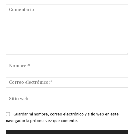
Comentario:
No
Co
ele
Sit
we
Guardar mi nombre, correo electrónico y sitio web en este
navegador la próxima vez que comente.