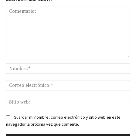
Comentario:
No
Co
ele
Sit
we
Guardar mi nombre, correo electrónico y sitio web en este
navegador la próxima vez que comente.