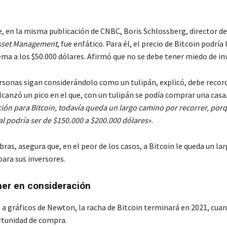
e, en la misma publicación de CNBC, Boris Schlossberg, director de
sset Management
, fue enfático. Para él, el precio de Bitcoin podría 
ma a los $50.000 dólares. Afirmó que no se debe tener miedo de inv
rsonas sigan considerándolo como un tulipán, explicó, debe record
lcanzó un pico en el que, con un tulipán se podía comprar una casa.
ión para Bitcoin, todavía queda un largo camino por recorrer, por
al podría ser de $150.000 a $200.000 dólares
».
ras, asegura que, en el peor de los casos, a Bitcoin le queda un l
ara sus inversores.
ner en consideración
 a gráficos de Newton, la racha de Bitcoin terminará en 2021, cuan
tunidad de compra.