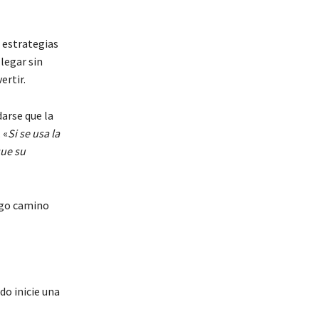
 estrategias
llegar sin
ertir.
arse que la
 «
Si se usa la
que su
argo camino
do inicie una