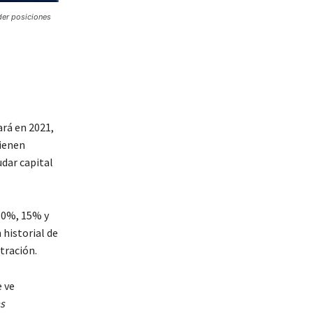
der posiciones
ará en 2021,
tienen
udar capital
10%, 15% y
 historial de
tración.
e ve
s