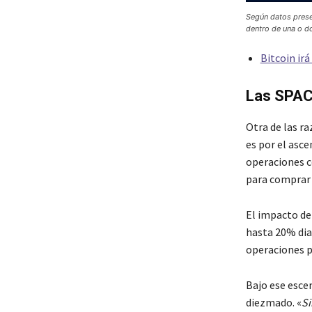
Según datos prese
dentro de una o 
Bitcoin irá
Las SPAC
Otra de las ra
es por el asce
operaciones co
para comprar 
El impacto de
hasta 20% diar
operaciones p
Bajo ese escen
diezmado. «
Si