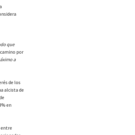
a
onsidera
ado que
 camino por
máximo a
erés de los
a alcista de
de
13% en
 entre