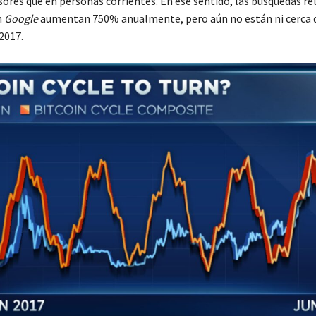
sores que en personas corrientes. En ese sentido, las búsquedas re
n
Google
aumentan 750% anualmente, pero aún no están ni cerca 
2017.