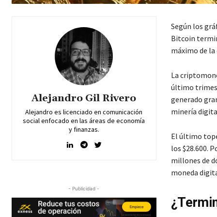
Según los grá
Bitcoin termi
máximo de la 
La criptomone
último trimest
Alejandro Gil Rivero
generado gran
minería digita
Alejandro es licenciado en comunicación
social enfocado en las áreas de economía
y finanzas.
El último tope
los $28.600. P
millones de d
moneda digita
- Publicidad -
¿Termin