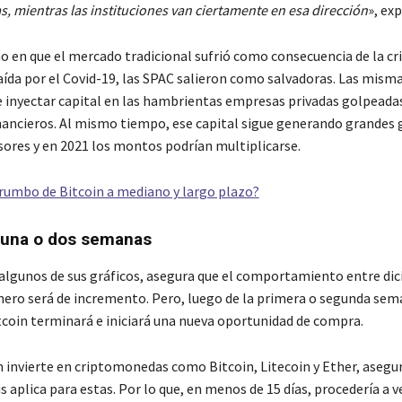
, mientras las instituciones van ciertamente en esa dirección
», ex
o en que el mercado tradicional sufrió como consecuencia de la cri
ída por el Covid-19, las SPAC salieron como salvadoras. Las misma
 inyectar capital en las hambrientas empresas privadas golpeadas
ancieros. Al mismo tiempo, ese capital sigue generando grandes 
rsores y en 2021 los montos podrían multiplicarse.
l rumbo de Bitcoin a mediano y largo plazo?
 una o dos semanas
algunos de sus gráficos, asegura que el comportamiento entre di
enero será de incremento. Pero, luego de la primera o segunda sem
itcoin terminará e iniciará una nueva oportunidad de compra.
 invierte en criptomonedas como Bitcoin, Litecoin y Ether, asegur
 aplica para estas. Por lo que, en menos de 15 días, procedería a v