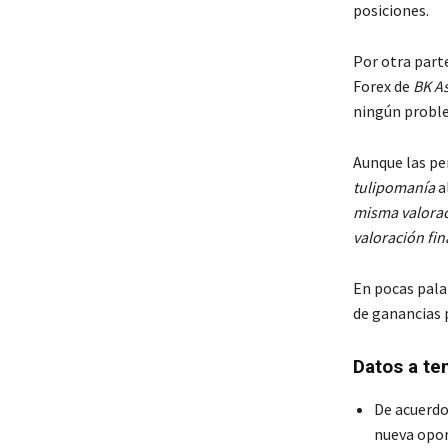
posiciones.
Por otra part
Forex de
BK A
ningún proble
Aunque las pe
tulipomanía
a
misma valorac
valoración fin
En pocas palab
de ganancias p
Datos a te
De acuerdo
nueva opor