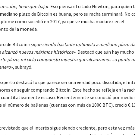
ue sube, tiene que bajar
. Eso piensa el citado Newton, para quien l
 mediano plazo de Bitcoin es buena, pero su racha terminará. No c
splome como sucedió en 2017, ya que ve mucha madurez en el
nto de la moneda.
uro de Bitcoin «
sigue siendo bastante optimista a mediano plazo d
 alcanzó nuevos máximos históricos
». Destacó que aún hay mucho
rto plazo, mi ciclo compuesto muestra que alcanzamos su punto 
 enero
», subrayó.
xperto destacó lo que parece ser una verdad poco discutida, el int
ores en seguir comprando Bitcoin. Este hecho se refleja en la rach
s cuantitativamente escaso. Recientemente se conoció por medio 
ue el número de ballenas (cuentas con más de 1000 BTC), creció 0.
revistado que el interés sigue siendo creciente, pero esta vez más