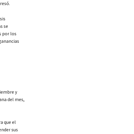
presó.
sis
s se
 por los
ganancias
ciembre y
ana del mes,
a que el
ender sus