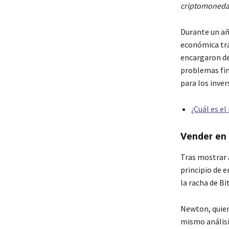
criptomonedas
Durante un añ
económica tra
encargaron de
problemas fin
para los inve
¿Cuál es e
Vender en
Tras mostrar 
principio de 
la racha de B
Newton, quien
mismo análisis