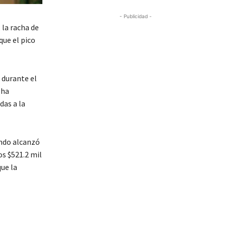
- Publicidad -
, la racha de
que el pico
 durante el
 ha
das a la
ando alcanzó
os $521.2 mil
que la