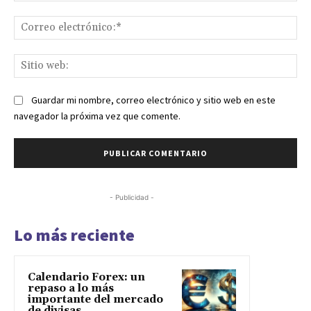
Co
ele
Sit
we
Guardar mi nombre, correo electrónico y sitio web en este
navegador la próxima vez que comente.
- Publicidad -
Lo más reciente
Calendario Forex: un
repaso a lo más
importante del mercado
de divisas