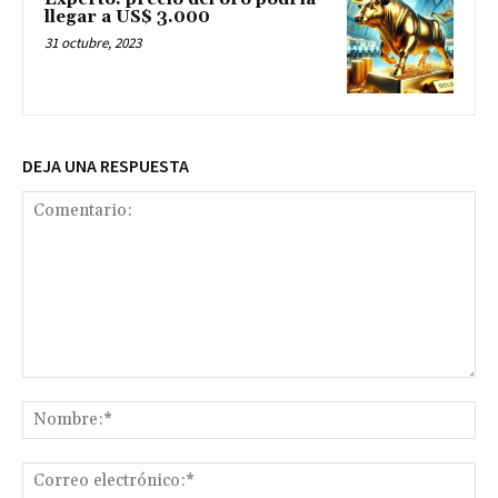
llegar a US$ 3.000
31 octubre, 2023
DEJA UNA RESPUESTA
Comentario:
No
Co
ele