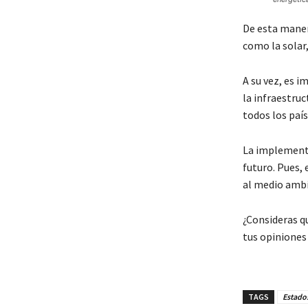
De esta maner
como la solar,
A su vez, es 
la infraestruc
todos los país
La implementa
futuro. Pues, 
al medio ambi
¿Consideras q
tus opiniones
TAGS
Estado