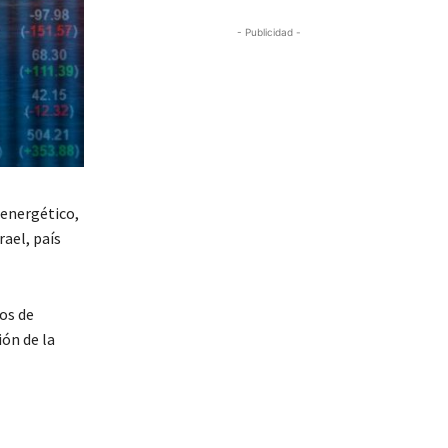
- Publicidad -
 energético,
ael, país
os de
ión de la