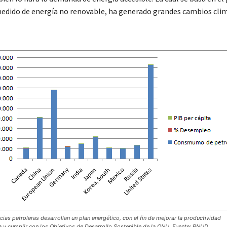
edido de energía no renovable, ha generado grandes cambios clim
cias petroleras desarrollan un plan energético, con el fin de mejorar la productividad
a y cumplir con los Objetivos de Desarrollo Sostenible de la ONU. Fuente: PNUD