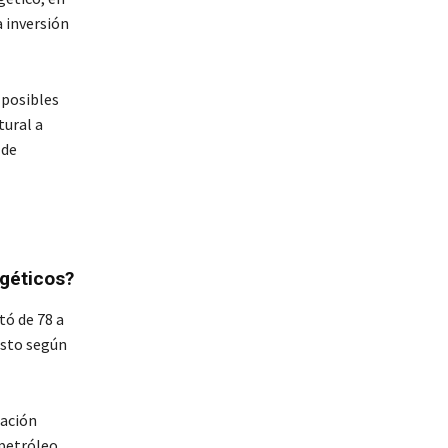
a inversión
 posibles
tural a
 de
rgéticos?
tó de 78 a
Esto según
lación
petróleo.