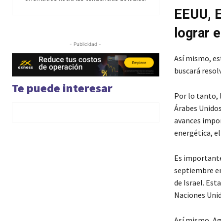
EEUU, E
lograr e
- Publicidad -
Así mismo, es
buscará resolv
Te puede interesar
Por lo tanto, 
Árabes Unidos,
avances import
energética, el
Es importante
septiembre en
de Israel. Est
Naciones Unid
Así mismo, Ag