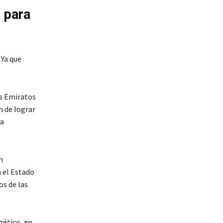
 para
 Ya que
os Emiratos
n de lograr
ia
n
 el Estado
os de las
gético, en