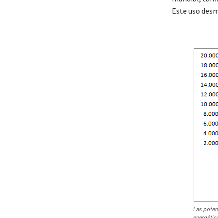
Este uso desm
Las poten
energétic