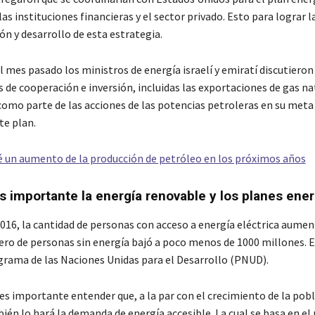
as instituciones financieras y el sector privado. Esto para lograr l
ón y desarrollo de esta estrategia.
 mes pasado los ministros de energía israelí y emiratí discutieron
 de cooperación e inversión, incluidas las exportaciones de gas na
como parte de las acciones de las potencias petroleras en su meta
te plan.
é un aumento de la producción de petróleo en los próximos años
s importante la energía renovable y los planes ene
2016, la cantidad de personas con acceso a energía eléctrica aumen
ero de personas sin energía bajó a poco menos de 1000 millones. 
grama de las Naciones Unidas para el Desarrollo (PNUD).
es importante entender que, a la par con el crecimiento de la pob
én lo hará la demanda de energía accesible. La cual se basa en el 