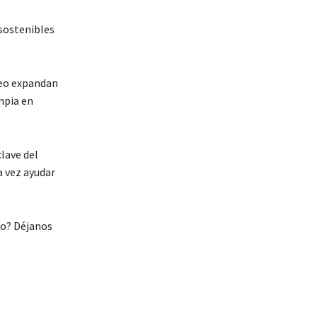
 sostenibles
leo expandan
mpia en
lave del
a vez ayudar
do? Déjanos