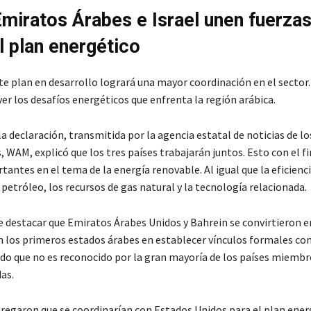
miratos Árabes e Israel unen fuerzas
l plan energético
te plan en desarrollo logrará una mayor coordinación en el sector.
er los desafíos energéticos que enfrenta la región arábica.
la declaración, transmitida por la agencia estatal de noticias de l
 WAM, explicó que los tres países trabajarán juntos. Esto con el fi
antes en el tema de la energía renovable. Al igual que la eficienc
 petróleo, los recursos de gas natural y la tecnología relacionada.
 destacar que Emiratos Árabes Unidos y Bahrein se convirtieron e
 los primeros estados árabes en establecer vínculos formales con
ado que no es reconocido por la gran mayoría de los países miembr
as.
regaron que se coordinarían con Estados Unidos para el plan ener