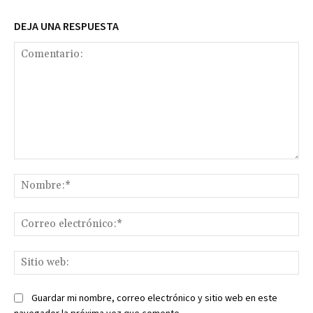
DEJA UNA RESPUESTA
Comentario:
No
Co
ele
Sit
we
Guardar mi nombre, correo electrónico y sitio web en este