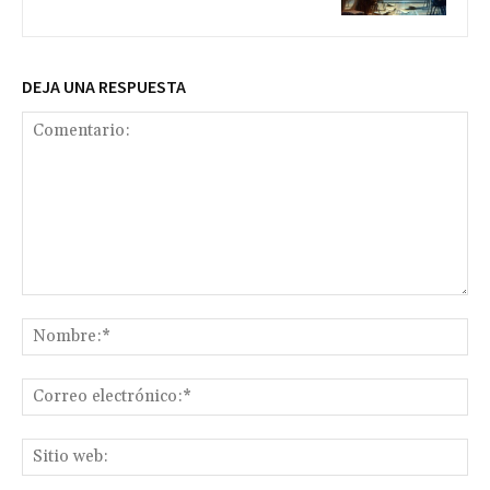
DEJA UNA RESPUESTA
Comentario:
No
Co
ele
Sit
we