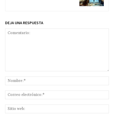
DEJA UNA RESPUESTA
Comentario:
No
Co
ele
Sit
we