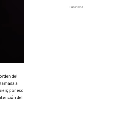
- Publicidad -
 orden del
 llamada a
bien; por eso
atención del