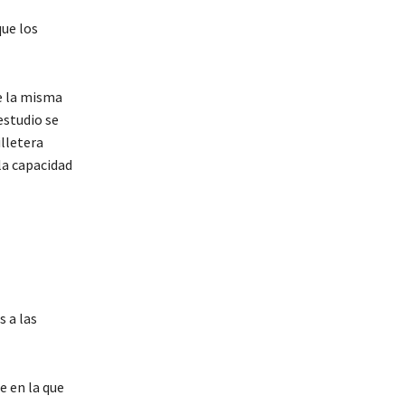
ue los
e la misma
estudio se
lletera
la capacidad
 a las
e en la que