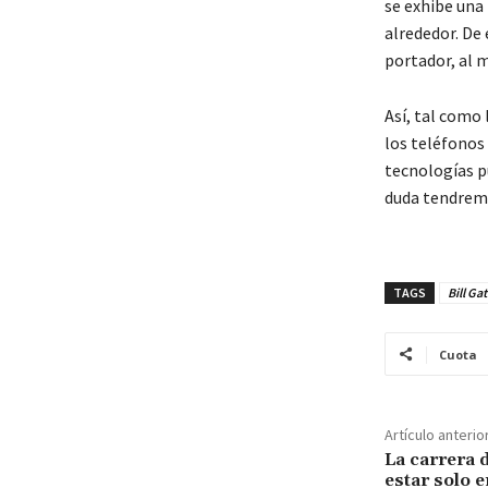
se exhibe una
alrededor. De 
portador, al 
Así, tal como 
los teléfonos
tecnologías pu
duda tendremo
TAGS
Bill Ga
Cuota
Artículo anterio
La carrera d
estar solo