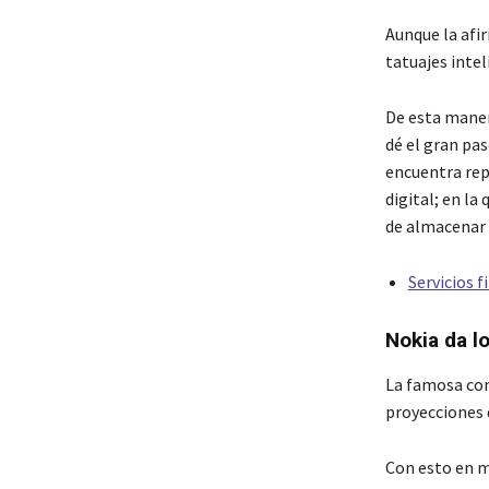
Aunque la afi
tatuajes intel
De esta maner
dé el gran pas
encuentra rep
digital; en la
de almacenar 
Servicios 
Nokia da l
La famosa com
proyecciones 
Con esto en m