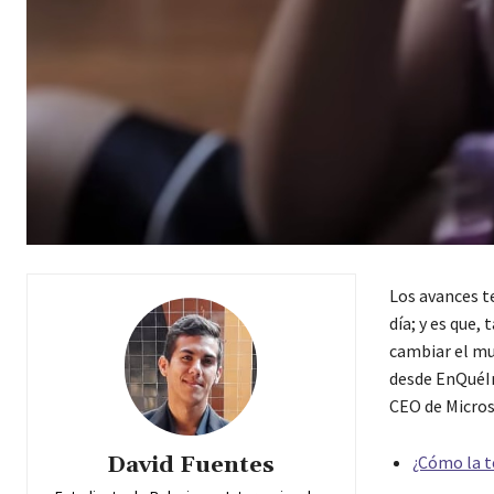
Los avances t
día; y es que,
cambiar el mu
desde EnQuéIn
CEO de Micros
¿Cómo la t
David Fuentes