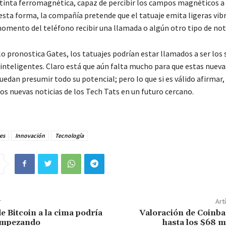
 tinta ferromagnética, capaz de percibir los campos magnéticos a
esta forma, la compañía pretende que el tatuaje emita ligeras vib
momento del teléfono recibir una llamada o algún otro tipo de noti
lo pronostica Gates, los tatuajes podrían estar llamados a ser los
 inteligentes. Claro está que aún falta mucho para que estas nueva
edan presumir todo su potencial; pero lo que si es válido afirmar, 
s nuevas noticias de los Tech Tats en un futuro cercano.
tes
Innovación
Tecnología
r
Art
e Bitcoin a la cima podría
Valoración de Coinba
 empezando
hasta los $68 m