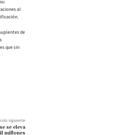
 su
raciones al
ficación.
 suplentes de
s
es que sin
ículo siguiente
se se eleva
il millones