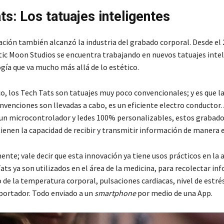
ts: Los tatuajes inteligentes
ización también alcanzó la industria del grabado corporal. Desde el 
ic Moon Studios se encuentra trabajando en nuevos tatuajes intel
gía que va mucho más allá de lo estético.
o, los Tech Tats son tatuajes muy poco convencionales; y es que la
invenciones son llevadas a cabo, es un eficiente electro conductor. 
un microcontrolador y ledes 100% personalizables, estos grabad
ienen la capacidad de recibir y transmitir información de manera e
nte; vale decir que esta innovación ya tiene usos prácticos en la a
Tats ya son utilizados en el área de la medicina, para recolectar i
de la temperatura corporal, pulsaciones cardiacas, nivel de estrés
 portador. Todo enviado a un
smartphone
por medio de una App.