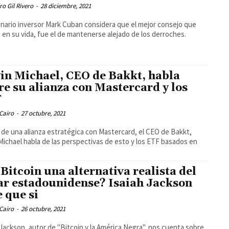
ro Gil Rivero
-
28 diciembre, 2021
lonario inversor Mark Cuban considera que el mejor consejo que
ó en su vida, fue el de mantenerse alejado de los derroches.
in Michael, CEO de Bakkt, habla
re su alianza con Mastercard y los
F
Cairo
-
27 octubre, 2021
de una alianza estratégica con Mastercard, el CEO de Bakkt,
Michael habla de las perspectivas de esto y los ETF basados en
 Bitcoin una alternativa realista del
ar estadounidense? Isaiah Jackson
e que si
Cairo
-
26 octubre, 2021
 Jackson, autor de "Bitcoin y la América Negra", nos cuenta sobre