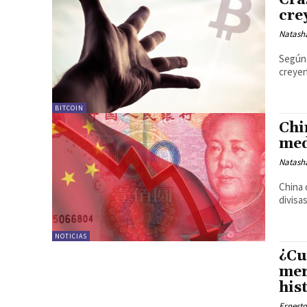
Cra
cre
Natash
Según 
creyen
BITCOIN
Chi
med
Natash
China 
divisa
NOTICIAS
¿Cu
mer
his
Ernesto