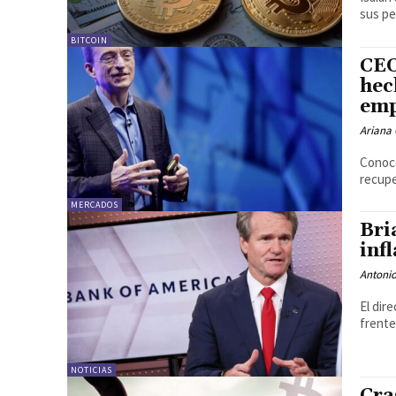
sus pe
BITCOIN
CEO
hec
emp
Ariana 
Conoce
recupe
MERCADOS
Bri
inf
Antonio
El dir
frente
NOTICIAS