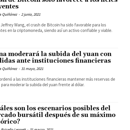
sh de Bitcoin solo favorece a los fieles
yentes
a Quiñónez
-
2 junio, 2021
Jeffrey Wang, el crash de Bitcoin ha sido favorable para los
tes en la criptomoneda, siendo así un activo confiable y viable.
na moderará la subida del yuan con
idas ante instituciones financieras
a Quiñónez
-
31 mayo, 2021
ordenó a las instituciones financieras mantener más reservas de
s para moderar la subida del yuan frente al dólar.
áles son los escenarios posibles del
cado bursátil después de su máximo
tórico?
 Briceño Leonett
-
31 marzo, 2021