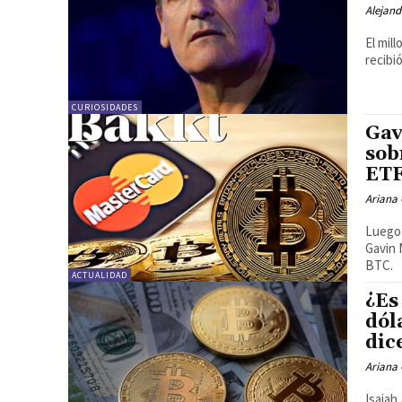
Alejand
El mil
recibi
CURIOSIDADES
Gav
sob
ET
Ariana 
Luego 
Gavin 
BTC.
ACTUALIDAD
¿Es
dól
dic
Ariana 
Isaiah