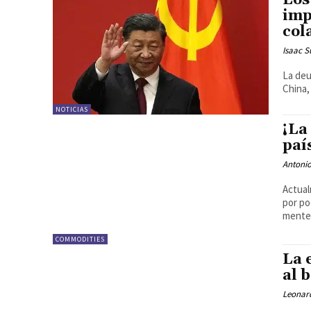
Los
imp
col
Isaac S
La deu
China,
NOTICIAS
¡La
paí
Antonio
Actual
por po
mente
COMMODITIES
La 
al 
Leonar