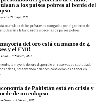
 préstamos del gobierno de China,
ulsan a los países pobres al borde del
apso
uárez
-
22 mayo, 2023
da acumulada de los préstamos otorgados por el gobierno de
 impulsarán a la bancarrota a decenas de países pobres.
 mayoría del oro está en manos de 4
ses y el FMI!
 Cairo
-
10 febrero, 2023
mente, la mayoría del oro disponible en reservas es custodiado
cos países, presentando balances considerables a tener en
.
economía de Pakistán está en crisis y
borde de un colapso
do Crespo
-
4 febrero, 2023