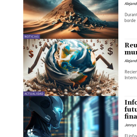
Alejand
Durant
borde 
NOTICIAS
Reu
mun
Alejand
Recien
Intern
ACTUALIDAD
Inf
fut
fin
Jennys 
El inf