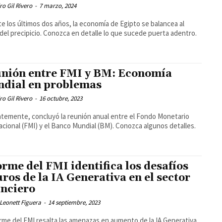
ro Gil Rivero
-
7 marzo, 2024
e los últimos dos años, la economía de Egipto se balancea al
del precipicio. Conozca en detalle lo que sucede puerta adentro.
nión entre FMI y BM: Economía
dial en problemas
ro Gil Rivero
-
16 octubre, 2023
temente, concluyó la reunión anual entre el Fondo Monetario
acional (FMI) y el Banco Mundial (BM). Conozca algunos detalles.
orme del FMI identifica los desafíos
uros de la IA Generativa en el sector
anciero
Leonett Figuera
-
14 septiembre, 2023
orme del FMI resalta las amenazas en aumento de la IA Generativa