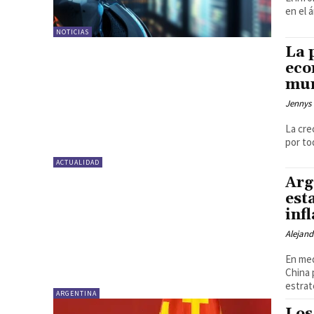
en el 
NOTICIAS
La 
eco
mun
Jennys 
La cre
por to
ACTUALIDAD
Arg
est
inf
Alejand
En med
China 
estrat
ARGENTINA