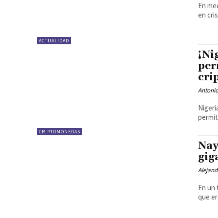
En med
en cri
ACTUALIDAD
¡Ni
per
cri
Antonio
Nigeri
permit
CRIPTOMONEDAS
Nay
gig
Alejand
En un 
que er