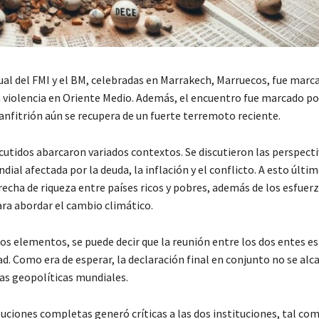
ual del FMI y el BM, celebradas en Marrakech, Marruecos, fue marca
a violencia en Oriente Medio. Además, el encuentro fue marcado po
 anfitrión aún se recupera de un fuerte terremoto reciente.
cutidos abarcaron variados contextos. Se discutieron las perspecti
al afectada por la deuda, la inflación y el conflicto. A esto últi
recha de riqueza entre países ricos y pobres, además de los esfuer
ra abordar el cambio climático.
os elementos, se puede decir que la reunión entre los dos entes es
d. Como era de esperar, la declaración final en conjunto no se al
ias geopolíticas mundiales.
luciones completas generó críticas a las dos instituciones, tal c