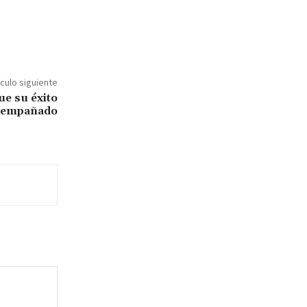
ículo siguiente
e su éxito
é empañado