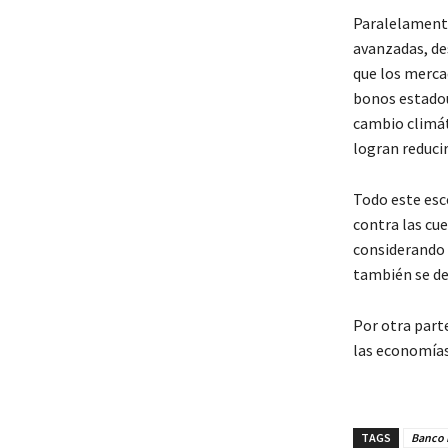
Paralelamente
avanzadas, de
que los merca
bonos estadou
cambio climáti
logran reducir
Todo este esc
contra las cu
considerando 
también se de
Por otra part
las economías
TAGS
Banco 