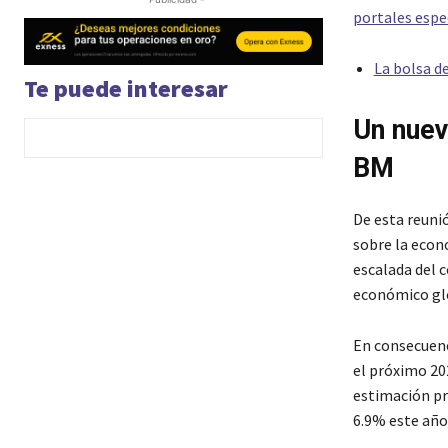
portales espe
La bolsa d
Te puede interesar
Un nuev
BM
De esta reuni
sobre la econ
escalada del c
económico gl
En consecuenc
el próximo 20
estimación pr
6.9% este año