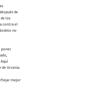
as
 después de
 de los
a contra el
bsidios no
e poner
cado,
 Aquí
 de Ucrania.
eflejar mejor