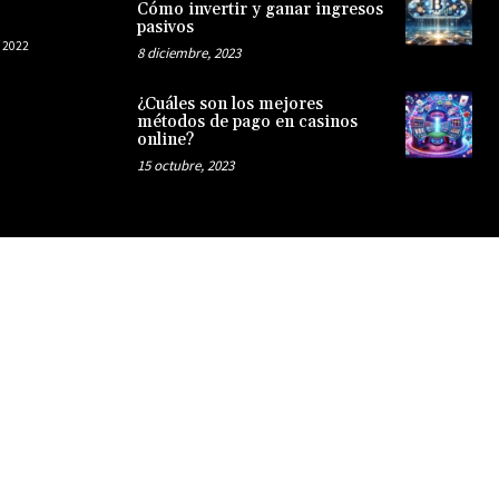
Cómo invertir y ganar ingresos
pasivos
 2022
8 diciembre, 2023
¿Cuáles son los mejores
métodos de pago en casinos
online?
15 octubre, 2023