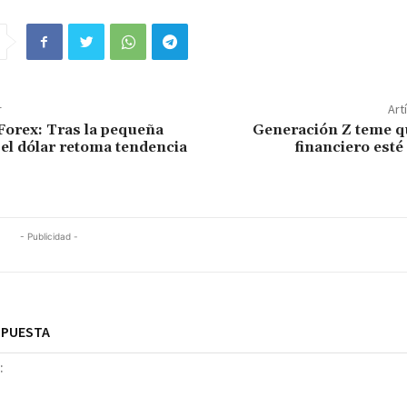
r
Art
Forex: Tras la pequeña
Generación Z teme qu
 el dólar retoma tendencia
financiero est
- Publicidad -
SPUESTA