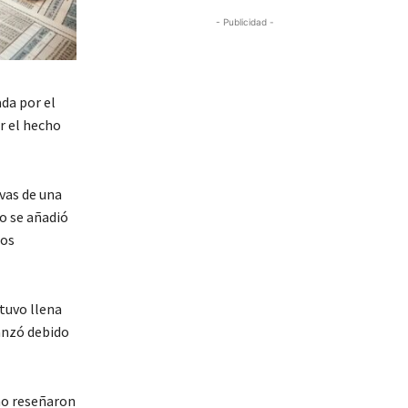
- Publicidad -
da por el
r el hecho
vas de una
mo se añadió
zos
tuvo llena
canzó debido
omo reseñaron