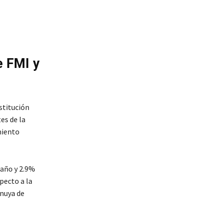
e FMI y
stitución
es de la
miento
 año y 2.9%
pecto a la
inuya de