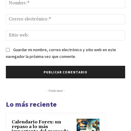
No
Co
ele
Sit
we
Guardar mi nombre, correo electrónico y sitio web en este
navegador la próxima vez que comente.
- Publicidad -
Lo más reciente
Calendario Forex: un
repaso a lo más