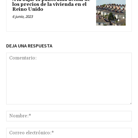
los precios de la vivienda en el
Reino Unido
6 junio, 2023
DEJA UNA RESPUESTA
Comentario:
No
Co
ele