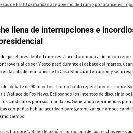
esas de EEUU demandan al gobierno de Trump por aranceles impu
he llena de interrupciones e incordio
presidencial
ido que el presidente Trump está acostumbrado a lidiar con repor
ontroversial de ser. Y esto pasó durante el debate del martes, usa
a en la sala de reuniones de la Casa Blanca: interrumpir y ser irres
go del debate de 90 minutos, Trump habló repetidamente sobre Bid
s Wallace de Fox News. Eclipsando los intentos de discutir la polít
 los candidatos para sus mandatos. Generando reprimendas por r
mbas campañas habían acordado para garantizar que ambos candi
ismo tiempo.
larte, hombre?» Biden le pidió a Trump, una de las muchas veces qu