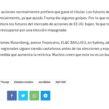
 acciones normalmente prefiere que gane el titular. Los futuros d
icialmente, ya que quizás Trump dio algunos golpes. Por lo que no
hora los futuros del mercado de acciones de EE.UU. bajen. Ya que l
preocuparse por una elección impugnada.
 James Rosenberg, asesor financiero, EL&C BAILLIEU, en Sydney, ad
s regionales siguen siendo cautelosos antes de las elecciones y es
 medida que aumenta la retórica. Muchos creen que este no es un b
 Trump
Estados Unidos
Joe Biden
S&P 500