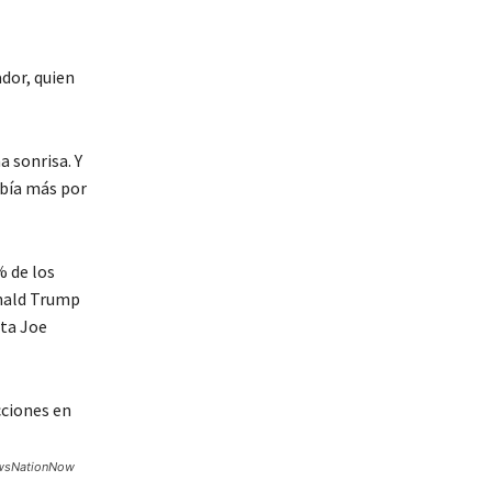
dor, quien
a sonrisa. Y
abía más por
% de los
nald Trump
ata Joe
NewsNationNow