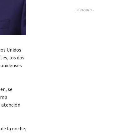
- Publicidad -
dos Unidos
tes, los dos
ounidenses
en, se
rump
e atención
de la noche.