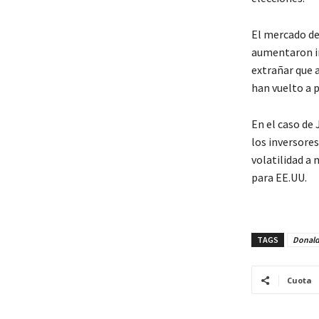
El mercado de
aumentaron in
extrañar que a
han vuelto a 
En el caso de
los inversore
volatilidad a
para EE.UU.
TAGS
Donald
Cuota