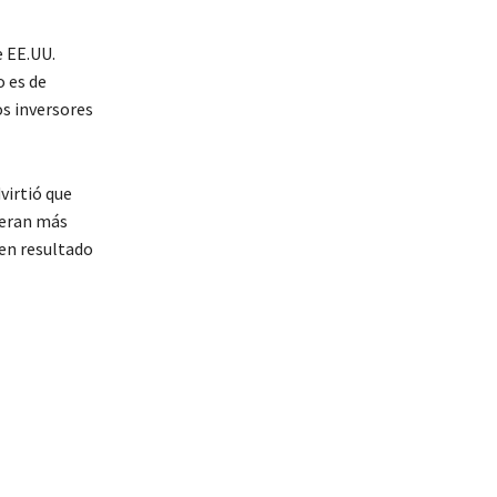
e EE.UU.
 es de
os inversores
virtió que
peran más
uen resultado