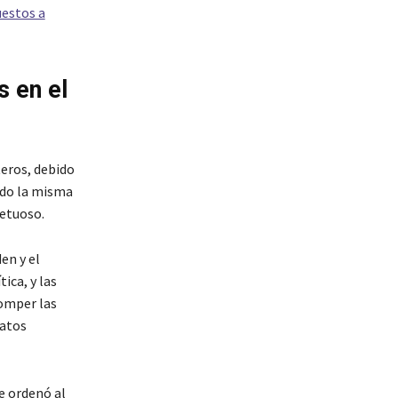
estos a
s en el
teros, debido
ndo la misma
petuoso.
en y el
ica, y las
omper las
datos
e ordenó al