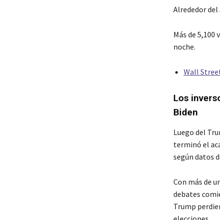
Alrededor del
Más de 5,100 
noche.
Wall Stree
Los invers
Biden
Luego del Tru
terminó el ac
según datos 
Con más de un
debates comie
Trump perdier
elecciones.