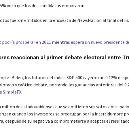
 5% votó que los dos candidatos empataron.
votos fueron emitidos en la encuesta de NewsNation al final del m
t podría prosperar en 2021 mientras espera un nuevo presidente d
ores reaccionan al primer debate electoral entre T
mp vs Biden, los futuros del índice S&P 500 cayeron un 0.12% desp
alorado y caótico debate, borrando las ganancias anteriores del 0.
de
SimpleFX
.
 millón de estadounidenses que ya emitieron sus votos anticipado
nzan cuando los inversores se preocupan por la incertidumbre pr
a, después de su negativa a comprometerse a aceptar el resultado