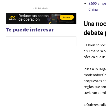
3.500 empr
- Publicidad -
China
Una noc
Te puede interesar
debate 
Es bien conoc
a su manera c
táctica que us
Pues a lo lar
moderador Chri
propuestas de
reglas que a
tuvieran el m
«¿Quieres cal