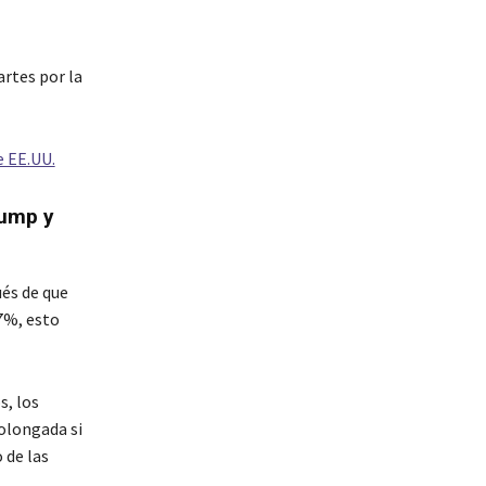
artes por la
e EE.UU.
rump y
ués de que
7%, esto
s, los
olongada si
 de las