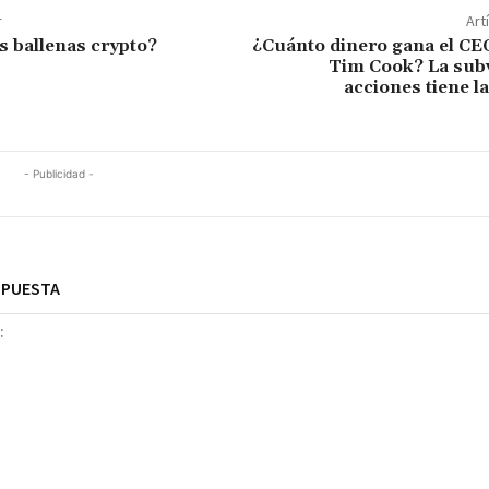
r
Art
s ballenas crypto?
¿Cuánto dinero gana el CE
Tim Cook? La sub
acciones tiene l
- Publicidad -
SPUESTA