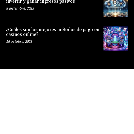
invertir y ganar ingresos pasivos
8 diciembre, 2023
¿Cuáles son los mejores métodos de pago en
casinos online?
15 octubre, 2023