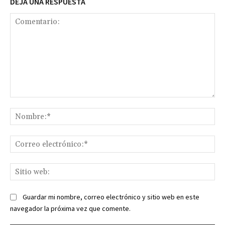
DEJA UNA RESPUESTA
Comentario:
No
Co
ele
Sit
we
Guardar mi nombre, correo electrónico y sitio web en este
navegador la próxima vez que comente.