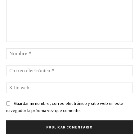
Comentario:
No
Co
ele
Sit
we
Guardar mi nombre, correo electrónico y sitio web en este
navegador la próxima vez que comente.