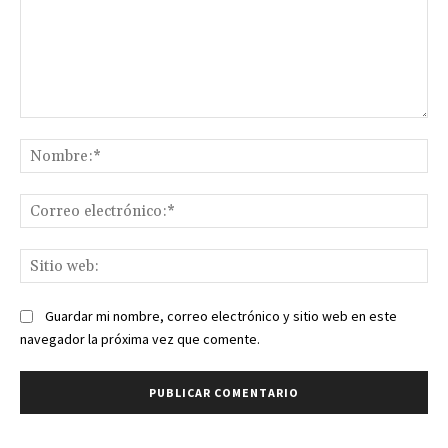
Comentario:
No
Co
ele
Sit
we
Guardar mi nombre, correo electrónico y sitio web en este
navegador la próxima vez que comente.