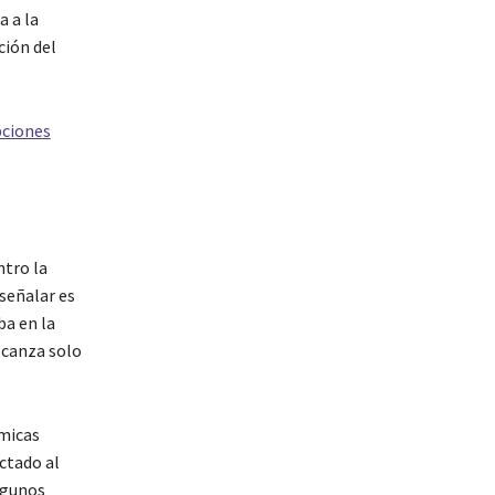
 a la
ción del
pciones
tro la
señalar es
ba en la
alcanza solo
micas
ctado al
lgunos