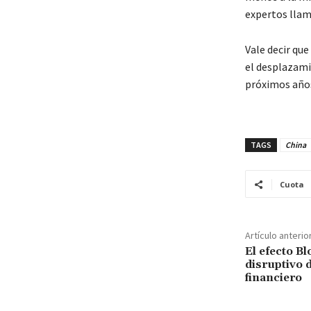
expertos lla
Vale decir que
el desplazami
próximos años
TAGS
China
Cuota
Artículo anterio
El efecto B
disruptivo 
financiero