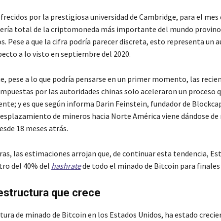
recidos por la prestigiosa universidad de Cambridge, para el mes d
ería total de la criptomoneda más importante del mundo provino 
. Pese a que la cifra podría parecer discreta, esto representa un
ecto a lo visto en septiembre del 2020.
ue, pese a lo que podría pensarse en un primer momento, las recie
impuestas por las autoridades chinas solo aceleraron un proceso q
nte; y es que según informa Darin Feinstein, fundador de Blockcap
l desplazamiento de mineros hacia Norte América viene dándose d
esde 18 meses atrás.
ras, las estimaciones arrojan que, de continuar esta tendencia, E
tro del 40% del
hashrate
de todo el minado de Bitcoin para finales 
estructura que crece
ctura de minado de Bitcoin en los Estados Unidos, ha estado creci