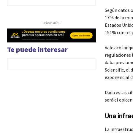
Según datos of
17% de la min
- Publicidad -
Estados Unidos
151% con resp
Vale acotar q
Te puede interesar
regulaciones 
daba previame
Scientific, e
exponencial d
Dada estas cif
será el epicen
Una infra
La infraestru