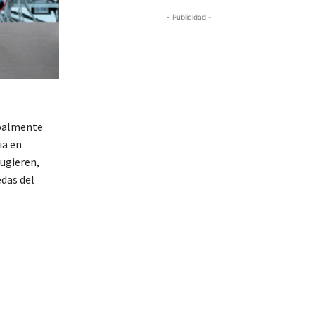
- Publicidad -
ipalmente
ia en
sugieren,
das del