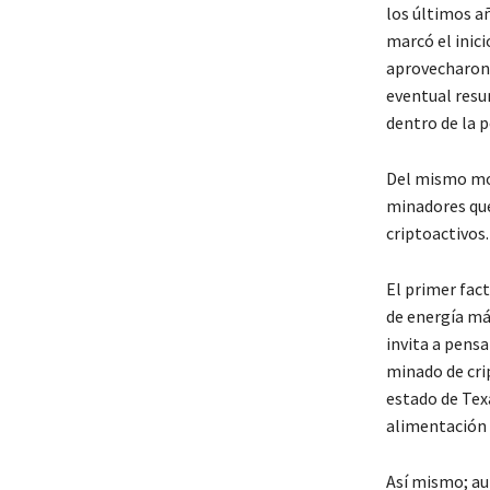
los últimos añ
marcó el inici
aprovecharon l
eventual resur
dentro de la 
Del mismo mod
minadores que
criptoactivos.
El primer fact
de energía má
invita a pens
minado de cri
estado de Texa
alimentación 
Así mismo; au