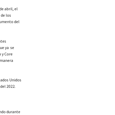
e abril, el
de los
 aumento del
ntes
ue ya se
 y Core
e manera
stados Unidos
del 2022.
endo durante