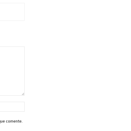
Sitio
web:
 que comente.