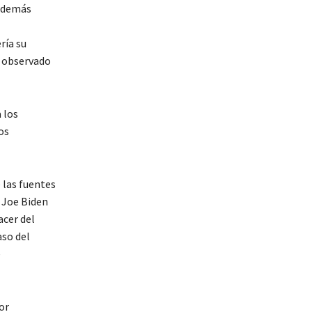
r demás
ría su
observado
 los
os
 las fuentes
 Joe Biden
acer del
aso del
e
or