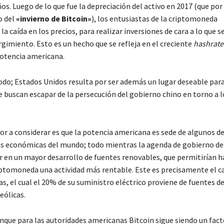
os. Luego de lo que fue la depreciación del activo en 2017 (que po
o del
«invierno de Bitcoin»
), los entusiastas de la criptomoneda
a caída en los precios, para realizar inversiones de cara a lo que se
gimiento. Esto es un hecho que se refleja en el creciente
hashrate
potencia americana.
o; Estados Unidos resulta por ser además un lugar deseable para
 buscan escapar de la persecución del gobierno chino en torno a l
or a considerar es que la potencia americana es sede de algunos de
s económicas del mundo; todo mientras la agenda de gobierno de
ar en un mayor desarrollo de fuentes renovables, que permitirían h
ptomoneda una actividad más rentable. Este es precisamente el c
s, el cual el 20% de su suministro eléctrico proviene de fuentes d
eólicas.
nque para las autoridades americanas Bitcoin sigue siendo un fact