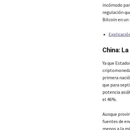
incómodo para
regulación que
Bitcoin en un 
Explicació
China: La
Ya que Estado
criptomonedas
primera nació
que para sept
potencia asiát
el 46%.
Aunque provin
fuentes de ene
menos a la mi