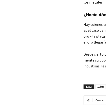
los metales.
¿Hacia dón
Hay quienes e
es el caso del
oro y la plata
el oro llegaría
Desde cierto p
mente su poten
industrias, le
TAGS
Dólar
Cuota