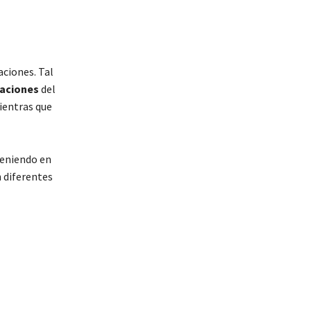
aciones. Tal
maciones
del
mientras que
teniendo en
n diferentes