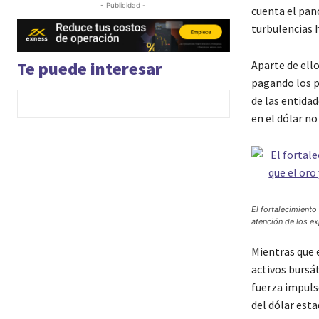
- Publicidad -
cuenta el pan
turbulencias h
Te puede interesar
Aparte de ell
pagando los p
de las entidad
en el dólar no
El fortalecimiento
atención de los ex
Mientras que e
activos bursát
fuerza impuls
del dólar esta