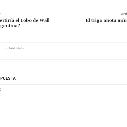
r
Art
rtiría el Lobo de Wall
El trigo anota mí
rgentina?
- Publicidad -
SPUESTA