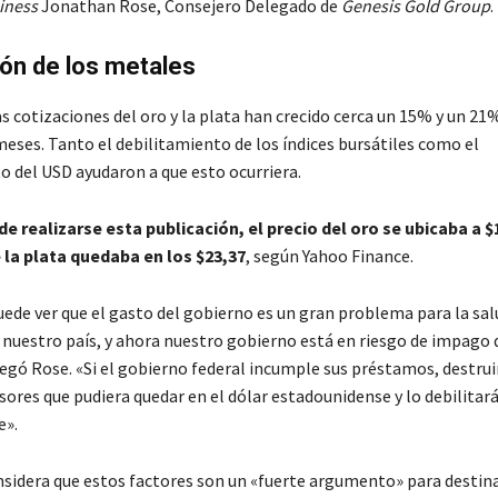
iness
Jonathan Rose, Consejero Delegado de
Genesis Gold Group
.
ón de los metales
s cotizaciones del oro y la plata han crecido cerca un 15% y un 21
meses. Tanto el debilitamiento de los índices bursátiles como el
 del USD ayudaron a que esto ocurriera.
 realizarse esta publicación, el precio del oro se ubicaba a $
 la plata quedaba en los $23,37
, según Yahoo Finance.
uede ver que el gasto del gobierno es un gran problema para la sal
nuestro país, y ahora nuestro gobierno está en riesgo de impago 
regó Rose. «Si el gobierno federal incumple sus préstamos, destrui
rsores que pudiera quedar en el dólar estadounidense y lo debilitar
e».
nsidera que estos factores son un «fuerte argumento» para destin