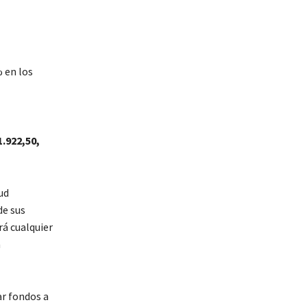
% en los
1.922,50,
ud
de sus
rá cualquier
á
ar fondos a