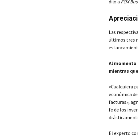
dijo a
FOX Bus
Apreciaci
Las respectiva
últimos tres 
estancamiento
Al momento de
mientras que
«Cualquiera p
económica de 
facturas», ag
fe de los inve
drásticament
El experto co