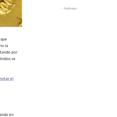
- Publicidad -
 que
mo la
ptando por
Unidos se
vitar el
mando en