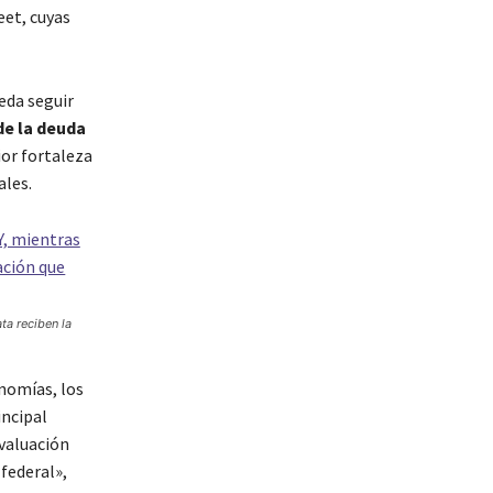
eet, cuyas
eda seguir
de la deuda
ior fortaleza
ales.
ata reciben la
onomías, los
incipal
valuación
 federal»,