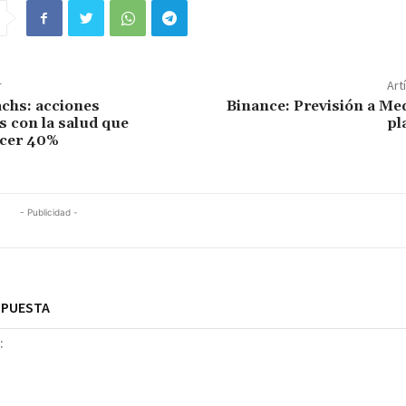
r
Art
chs: acciones
Binance: Previsión a Me
s con la salud que
pl
ecer 40%
- Publicidad -
SPUESTA