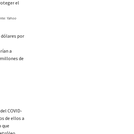
ente: Yahoo
0 dólares por
rían a
 millones de
 del COVID-
s de ellos a
o que
etróleo.