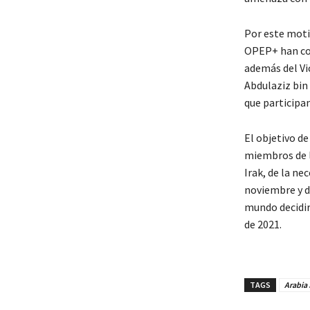
Por este motiv
OPEP+ han con
además del Vi
Abdulaziz bin
que participan
El objetivo de
miembros de l
Irak, de la ne
noviembre y d
mundo decidir
de 2021.
TAGS
Arabia