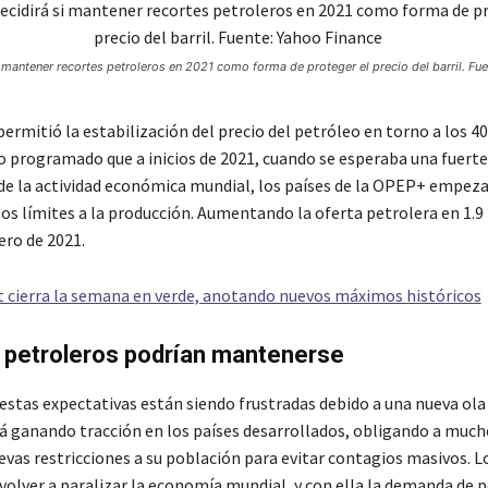
 mantener recortes petroleros en 2021 como forma de proteger el precio del barril. Fu
ermitió la estabilización del precio del petróleo en torno a los 4
do programado que a inicios de 2021, cuando se esperaba una fuerte
de la actividad económica mundial, los países de la OPEP+ empeza
os límites a la producción. Aumentando la oferta petrolera en 1.9
ero de 2021.
t cierra la semana en verde, anotando nuevos máximos históricos
 petroleros podrían mantenerse
estas expectativas están siendo frustradas debido a una nueva ola
tá ganando tracción en los países desarrollados, obligando a mucho
evas restricciones a su población para evitar contagios masivos. L
olver a paralizar la economía mundial, y con ella la demanda de p