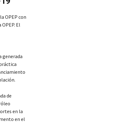
-19
 la OPEP con
a OPEP. El
ia generada
práctica
tanciamiento
blación.
nda de
róleo
ortes en la
umento en el