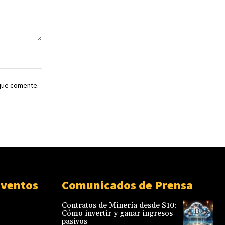
Sitio
web:
 que comente.
Eventos
Comunicados de Prensa
Contratos de Minería desde $10:
Cómo invertir y ganar ingresos
pasivos