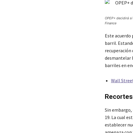
OPEP+ decidirá si
Finance
Este acuerdo p
barril. Estan
recuperación 
desmantelar l
barriles en en
Wall Stree
Recortes
Sin embargo, 
19. La cual es
establecer nu
amenaza con v