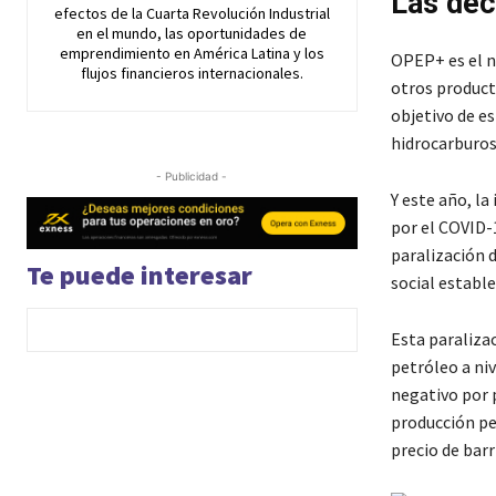
Las dec
efectos de la Cuarta Revolución Industrial
en el mundo, las oportunidades de
emprendimiento en América Latina y los
OPEP+ es el n
flujos financieros internacionales.
otros product
objetivo de es
hidrocarburos
- Publicidad -
Y este año, l
por el COVID-1
paralización 
Te puede interesar
social estable
Esta paraliza
petróleo a niv
negativo por 
producción pe
precio de barr