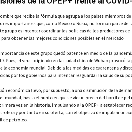
isiones de la OPEP+ frente al COVID
ombre que recibe la fórmula que agrupa a los países miembros de
ores importantes que, como México o Rusia, no forman parte de l
te grupo es intentar coordinar las políticas de los productores de
 para obtener las mejores condiciones posibles en el mercado.
a importancia de este grupo quedó patente en medio de la pandem
9. Pues, el virus originado en la ciudad china de Wuhan provocó la 
de la economía mundial. Debido a las medidas de cuarentena y dis
cidas por los gobiernos para intentar resguardar la salud de su po
ción económica llevó, por supuesto, a una disminución de la dema
el mundial, hasta el punto en que se vio un precio del barril de pet
primera vez en la historia. Impulsando a la OPEP+ a establecer rec
trolera y por tanto en su oferta, con el objetivo de impulsar un a
il de petróleo.