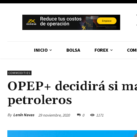
INICIO
BOLSA
FOREX
COM
COMMODITIES
OPEP+ decidirá si m
petroleros
By
Lenín Navas
29 noviembre, 2020
0
1171