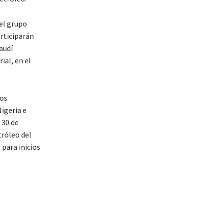
del grupo
rticiparán
audí
al, en el
los
igeria e
 30 de
tróleo del
para inicios