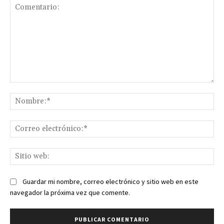
Comentario:
No
Co
ele
Sit
we
Guardar mi nombre, correo electrónico y sitio web en este
navegador la próxima vez que comente.