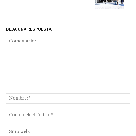
DEJA UNA RESPUESTA
Comentario:
No
Co
ele
Sit
we