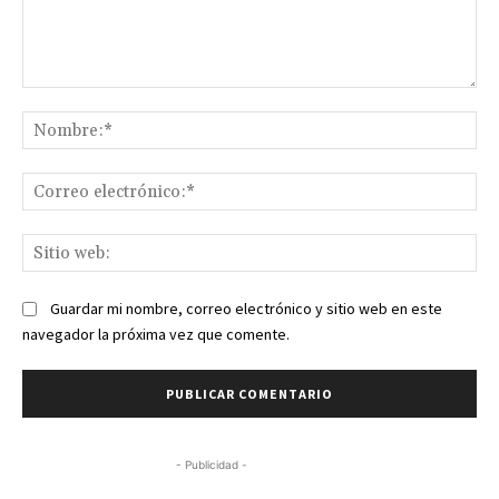
Comentario:
No
Co
ele
Sit
we
Guardar mi nombre, correo electrónico y sitio web en este
navegador la próxima vez que comente.
- Publicidad -