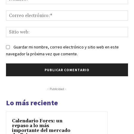
Co
ele
Sit
we
Guardar mi nombre, correo electrónico y sitio web en este
navegador la próxima vez que comente.
- Publicidad -
Lo más reciente
Calendario Forex: un
repaso a lo más
importante del mercado