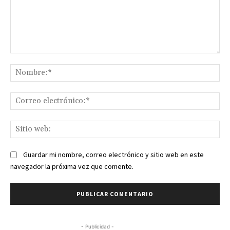
Comentario:
No
Co
ele
Sit
we
Guardar mi nombre, correo electrónico y sitio web en este
navegador la próxima vez que comente.
- Publicidad -