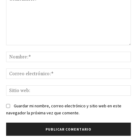
Comentario:
No
Co
ele
Sit
we
Guardar mi nombre, correo electrónico y sitio web en este
navegador la próxima vez que comente.