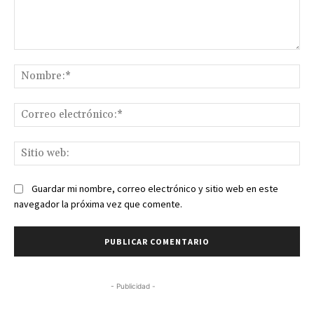
Comentario:
No
Co
ele
Sit
we
Guardar mi nombre, correo electrónico y sitio web en este
navegador la próxima vez que comente.
- Publicidad -