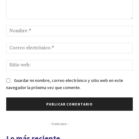
Comentario:
No
Co
ele
Sit
we
Guardar mi nombre, correo electrónico y sitio web en este
navegador la próxima vez que comente.
- Publicidad -
Lo más reciente