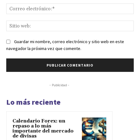
Co
ele
Sit
we
Guardar mi nombre, correo electrónico y sitio web en este
navegador la próxima vez que comente.
- Publicidad -
Lo más reciente
Calendario Forex: un
repaso a lo más
importante del mercado
de divisas