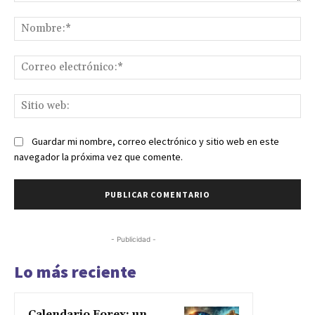
Comentario:
No
Co
ele
Sit
we
Guardar mi nombre, correo electrónico y sitio web en este
navegador la próxima vez que comente.
- Publicidad -
Lo más reciente
Calendario Forex: un