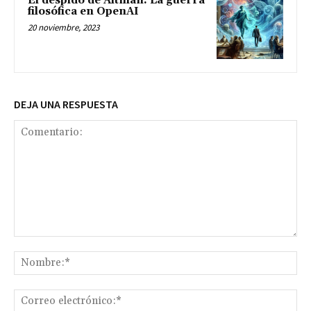
El despido de Altman: La guerra
filosófica en OpenAI
20 noviembre, 2023
DEJA UNA RESPUESTA
Comentario:
No
Co
ele