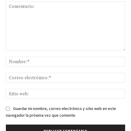
Comentario:
No
Co
ele
Sit
we
Guardar mi nombre, correo electrónico y sitio web en este
navegador la próxima vez que comente.