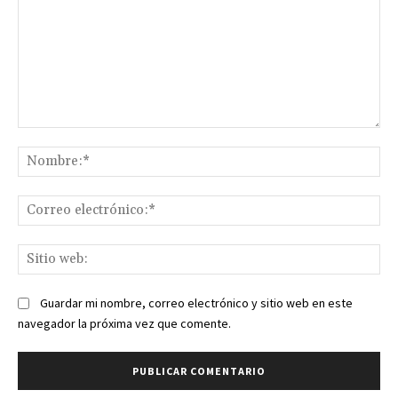
Comentario:
No
Co
ele
Sit
we
Guardar mi nombre, correo electrónico y sitio web en este
navegador la próxima vez que comente.