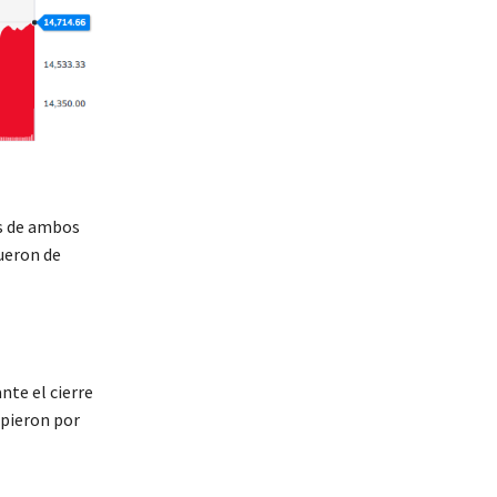
as de ambos
ueron de
nte el cierre
mpieron por