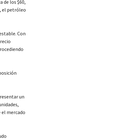
 de los $60,
, el petróleo
estable. Con
recio
trocediendo
posición
presentar un
unidades,
e el mercado
udo