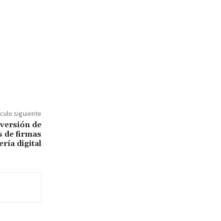
ículo siguiente
nversión de
 de firmas
ría digital