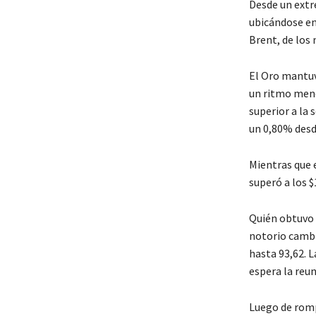
Desde un extr
ubicándose en
Brent, de los
El Oro mantuv
un ritmo meno
superior a la 
un 0,80% desde
Mientras que e
superó a los $
Quién obtuvo u
notorio cambio
hasta 93,62. 
espera la reu
Luego de romp