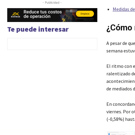
- Publicidad -
Medidas de
¿Cómo r
Te puede interesar
A pesar de que
semana estuv
El ritmo con 
ralentizado d
acontecimiento
de mediados de
En concordanc
viernes. Por 
(-0,58%) hasta