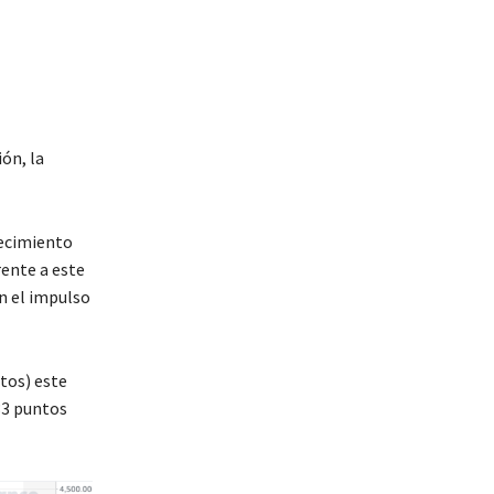
ón, la
recimiento
rente a este
on el impulso
tos) este
33 puntos