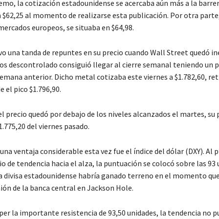
emo, la cotización estadounidense se acercaba aún más a la barrera
 $62,25 al momento de realizarse esta publicación. Por otra parte
 mercados europeos, se situaba en $64,98.
o una tanda de repuntes en su precio cuando Wall Street quedó in
s descontrolado consiguió llegar al cierre semanal teniendo un p
semana anterior. Dicho metal cotizaba este viernes a $1.782,60, re
 el pico $1.796,90.
l precio quedó por debajo de los niveles alcanzados el martes, su 
1.775,20 del viernes pasado.
na ventaja considerable esta vez fue el índice del dólar (DXY). Al 
 de tendencia hacia el alza, la puntuación se colocó sobre las 93 
La divisa estadounidense habría ganado terreno en el momento qu
nión de la banca central en Jackson Hole.
er la importante resistencia de 93,50 unidades, la tendencia no p