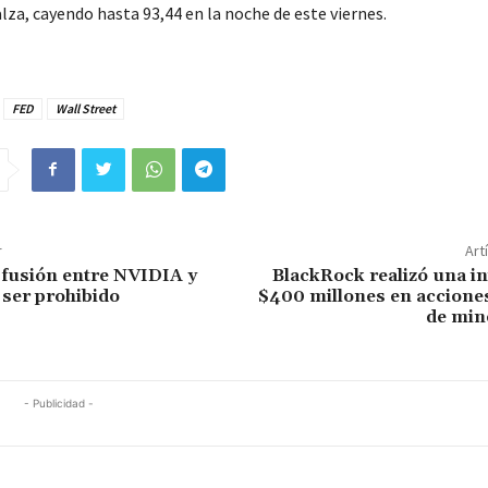
lza, cayendo hasta 93,44 en la noche de este viernes.
FED
Wall Street
r
Art
fusión entre NVIDIA y
BlackRock realizó una i
ser prohibido
$400 millones en acciones
de mine
- Publicidad -