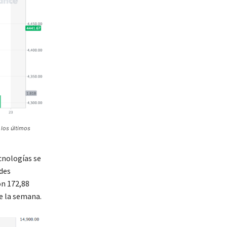
 los últimos
cnologías se
ades
on 172,88
e la semana.