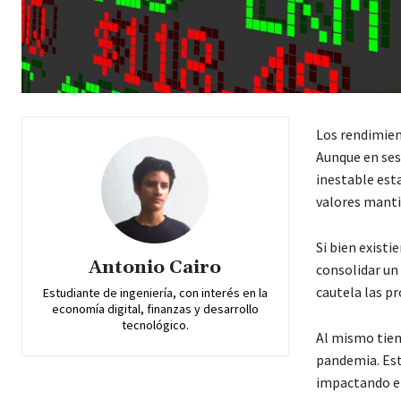
Los rendimien
Aunque en ses
inestable est
valores mantie
Si bien existi
Antonio Cairo
consolidar un
cautela las pr
Estudiante de ingeniería, con interés en la
economía digital, finanzas y desarrollo
tecnológico.
Al mismo tiem
pandemia. Est
impactando en