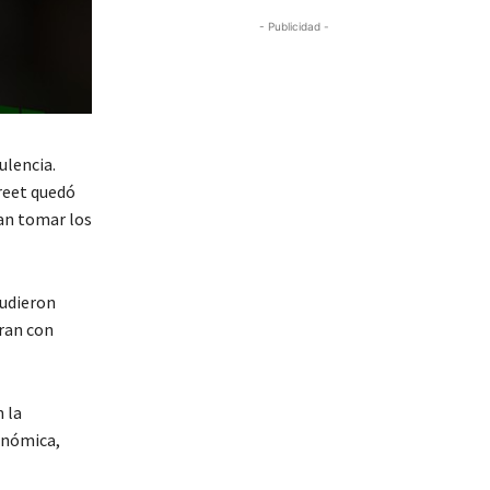
- Publicidad -
ulencia.
reet quedó
ían tomar los
pudieron
ran con
 la
onómica,