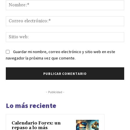
No
Co
ele
Sit
we
Guardar mi nombre, correo electrónico y sitio web en este
navegador la próxima vez que comente.
- Publicidad -
Lo más reciente
Calendario Forex: un
repaso a lo más