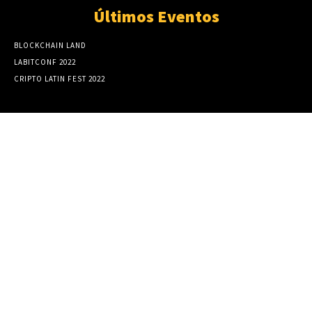
Últimos Eventos
BLOCKCHAIN LAND
LABITCONF 2022
CRIPTO LATIN FEST 2022
Comunicados de Prensa
Contratos de Minería desde $10: Cómo
invertir y ganar ingresos pasivos
8 diciembre, 2023
¿Cuáles son los mejores métodos de pago en
casinos online?
15 octubre, 2023