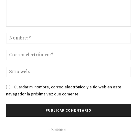
Comentario:
No
Co
ele
Sit
we
Guardar mi nombre, correo electrónico y sitio web en este
navegador la próxima vez que comente.
- Publicidad -