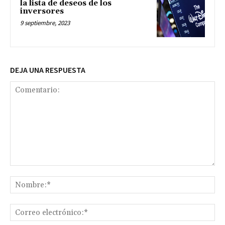
la lista de deseos de los
inversores
9 septiembre, 2023
DEJA UNA RESPUESTA
Comentario:
No
Co
ele