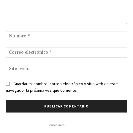
Comentario:
No
Co
ele
Sit
we
Guardar mi nombre, correo electrónico y sitio web en este
navegador la próxima vez que comente.
- Publicidad -