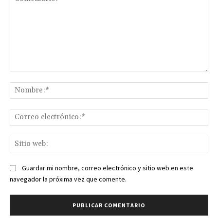
Comentario:
No
Co
ele
Sit
we
Guardar mi nombre, correo electrónico y sitio web en este
navegador la próxima vez que comente.