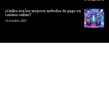
¿Cuáles son los mejores métodos de pago en
casinos online?
15 octubre, 2023