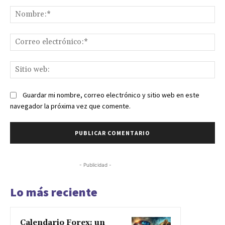
Comentario:
No
Co
ele
Sit
we
Guardar mi nombre, correo electrónico y sitio web en este
navegador la próxima vez que comente.
- Publicidad -
Lo más reciente
Calendario Forex: un