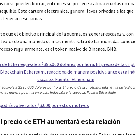
 no se pueden borrar, entonces se procede a almacenarlas en un
sequible. Esta cartera electrónica, genera llaves privadas a las que
 tener acceso jamás.
e que el objetivo principal de la quema, es generar escasez y, con 
el valor de una moneda se incremente. Otra de las monedas conoci
proceso regularmente, es el token nativo de Binance, BNB.
 equivale a $395.000 dólares por hora. El precio de la criptomoneda nativa de la Bloc
a de manera positiva ante esta inducción a la escasez. Fuente: Etherchain
odría volver a los $3.000 por estos motivos
l precio de ETH aumentará esta relación
e no se puede perder de vista con esta quema de Ether, es que los