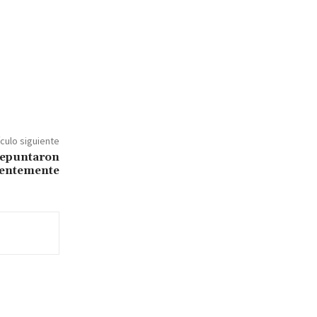
ículo siguiente
repuntaron
ientemente