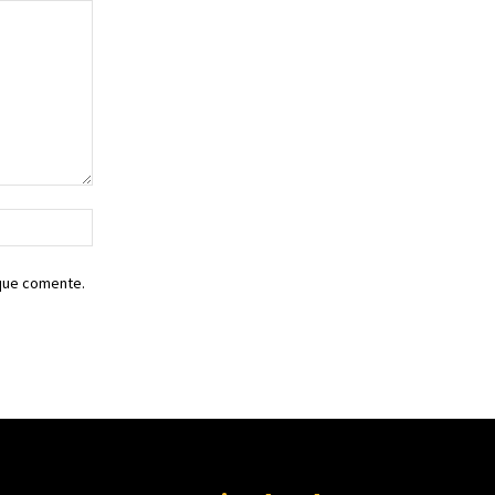
Sitio
web:
 que comente.