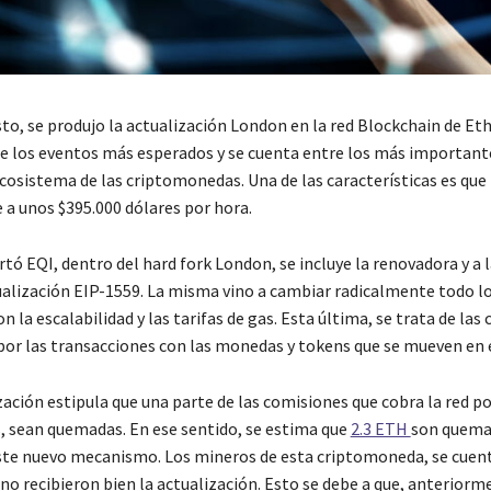
sto, se produjo la actualización London en la red Blockchain de Et
de los eventos más esperados y se cuenta entre los más important
ecosistema de las criptomonedas. Una de las características es que
 a unos $395.000 dólares por hora.
ó EQI, dentro del hard fork London, se incluye la renovadora y a l
alización EIP-1559. La misma vino a cambiar radicalmente todo l
n la escalabilidad y las tarifas de gas. Esta última, se trata de las
por las transacciones con las monedas y tokens que se mueven en e
ización estipula que una parte de las comisiones que cobra la red po
, sean quemadas. En ese sentido, se estima que
2.3 ETH
son quema
te nuevo mecanismo. Los mineros de esta criptomoneda, se cuen
no recibieron bien la actualización. Esto se debe a que, anteriorm