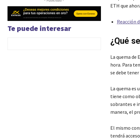
- Publicidad -
ETH que ahora
Reacción d
Te puede interesar
¿Qué se
La quema de E
hora. Para te
se debe tener
La quema es u
tiene como ob
sobrantes e in
manera, el pr
El mismo cons
tendrá acceso