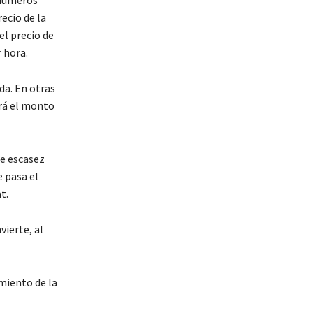
ecio de la
el precio de
 hora.
da. En otras
erá el monto
de escasez
e pasa el
t.
vierte, al
miento de la