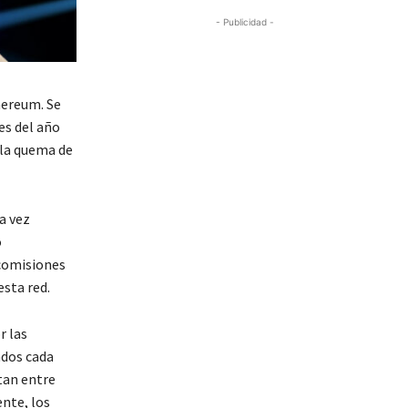
- Publicidad -
hereum. Se
es del año
 la quema de
a vez
o
 comisiones
sta red.
r las
dos cada
tan entre
ente, los