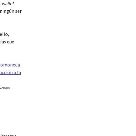
a
wallet
 ningún ser
ello,
das que
kchain
 números