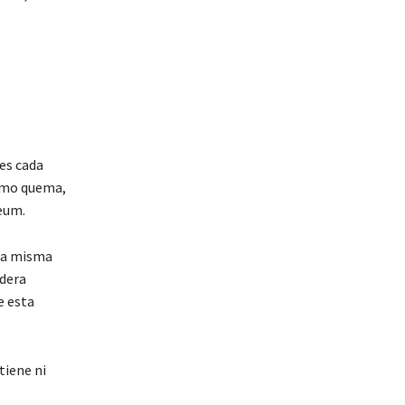
es cada
como quema,
eum.
La misma
idera
e esta
tiene ni