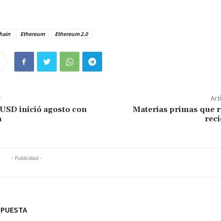
hain
Ethereum
Ethereum 2.0
r
Art
USD inició agosto con
Materias primas que 
a
rec
- Publicidad -
SPUESTA