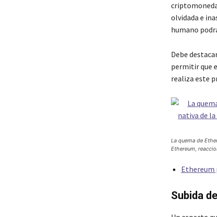
criptomonedas
olvidada e ina
humano podrá
Debe destacars
permitir que 
realiza este 
La quema de Ether
Ethereum, reaccion
Ethereum p
Subida de
Un aspecto qu