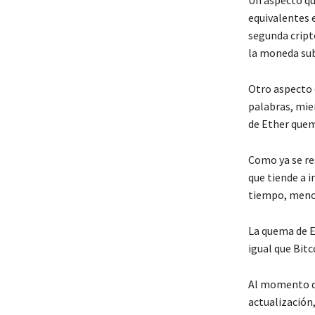
equivalentes e
segunda cript
la moneda sub
Otro aspecto q
palabras, mie
de Ether quem
Como ya se re
que tiende a i
tiempo, menos
La quema de Et
igual que Bitc
Al momento de
actualización,