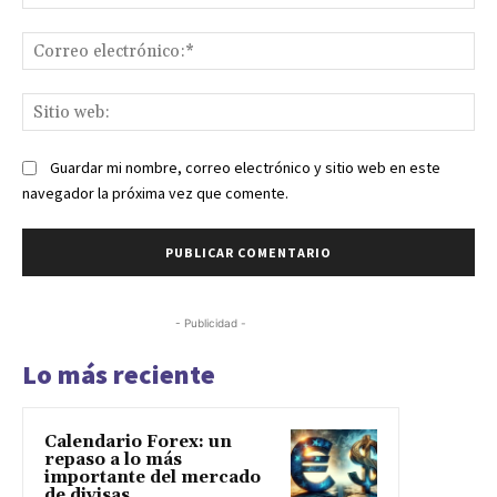
Co
ele
Sit
we
Guardar mi nombre, correo electrónico y sitio web en este
navegador la próxima vez que comente.
- Publicidad -
Lo más reciente
Calendario Forex: un
repaso a lo más
importante del mercado
de divisas